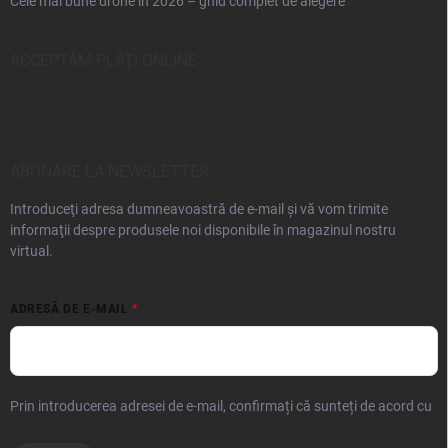
Cele mai bune drone în 2026 – ghid complet de alegere
ACCEPTĂM PLĂŢI ONLINE
ABONARE LA NEWSLETTER
Introduceţi adresa dumneavoastră de e-mail şi vă vom trimite
informaţii despre produsele noi disponibile în magazinul nostru
virtual.
ADRESĂ DE E-MAIL
Prin introducerea adresei de e-mail, confirmați că sunteți de acord cu
prelucrarea datelor cu caracter personal.