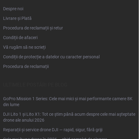
Despre noi
Livrare și Plată
Procedura de reclamații și retur
Condiții de afaceri
Vă rugăm să ne scrieți
Condiții de protecție a datelor cu caracter personal
Procedura de reclamații
ULTIMELE POSTĂRI PE BLOG
GoPro Mission 1 Series: Cele mai mici și mai performante camere 8K
din lume
DJI Lito 1 și Lito X1: Tot ce știm până acum despre cele mai așteptate
drone ale anului 2026
Reparații și service drone DJI — rapid, sigur, fără griji