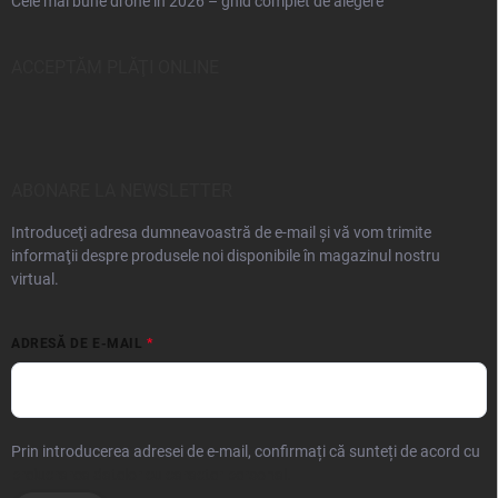
Cele mai bune drone în 2026 – ghid complet de alegere
ACCEPTĂM PLĂŢI ONLINE
ABONARE LA NEWSLETTER
Introduceţi adresa dumneavoastră de e-mail şi vă vom trimite
informaţii despre produsele noi disponibile în magazinul nostru
virtual.
ADRESĂ DE E-MAIL
Prin introducerea adresei de e-mail, confirmați că sunteți de acord cu
prelucrarea datelor cu caracter personal.