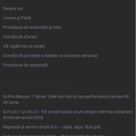
Despre noi
Livrare și Plată
Procedura de reclamații și retur
Condiții de afaceri
Vă rugăm să ne scrieți
Condiții de protecție a datelor cu caracter personal
Procedura de reclamații
ULTIMELE POSTĂRI PE BLOG
GoPro Mission 1 Series: Cele mai mici și mai performante camere 8K
din lume
DJI Lito 1 și Lito X1: Tot ce știm până acum despre cele mai așteptate
drone ale anului 2026
Reparații și service drone DJI — rapid, sigur, fără griji