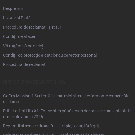
Despre noi
Livrare și Plată
Procedura de reclamații și retur
Condiții de afaceri
Vă rugăm să ne scrieți
Condiții de protecție a datelor cu caracter personal
Procedura de reclamații
ULTIMELE POSTĂRI PE BLOG
GoPro Mission 1 Series: Cele mai mici și mai performante camere 8K
din lume
DJI Lito 1 și Lito X1: Tot ce știm până acum despre cele mai așteptate
drone ale anului 2026
Reparații și service drone DJI — rapid, sigur, fără griji