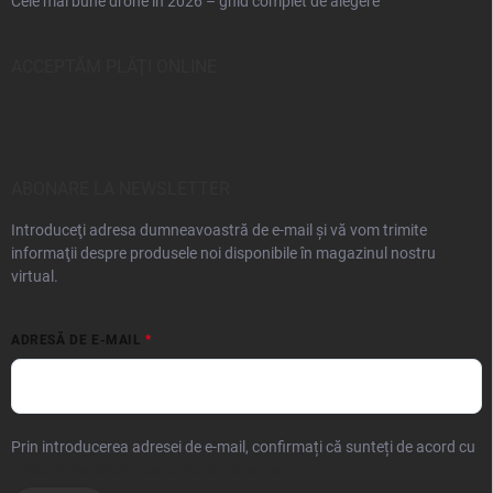
Cele mai bune drone în 2026 – ghid complet de alegere
ACCEPTĂM PLĂŢI ONLINE
ABONARE LA NEWSLETTER
Introduceţi adresa dumneavoastră de e-mail şi vă vom trimite
informaţii despre produsele noi disponibile în magazinul nostru
virtual.
ADRESĂ DE E-MAIL
Prin introducerea adresei de e-mail, confirmați că sunteți de acord cu
prelucrarea datelor cu caracter personal.