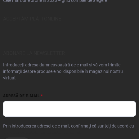
Cele mai bune drone în 2026 – ghid complet de alegere
ACCEPTĂM PLĂŢI ONLINE
ABONARE LA NEWSLETTER
Introduceţi adresa dumneavoastră de e-mail şi vă vom trimite
informaţii despre produsele noi disponibile în magazinul nostru
virtual.
ADRESĂ DE E-MAIL
Prin introducerea adresei de e-mail, confirmați că sunteți de acord cu
prelucrarea datelor cu caracter personal.