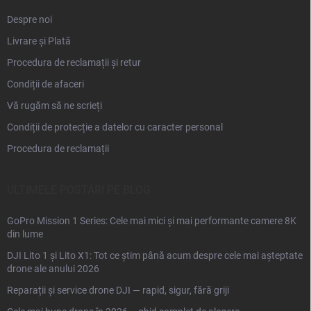
Despre noi
Livrare și Plată
Procedura de reclamații și retur
Condiții de afaceri
Vă rugăm să ne scrieți
Condiții de protecție a datelor cu caracter personal
Procedura de reclamații
ULTIMELE POSTĂRI PE BLOG
GoPro Mission 1 Series: Cele mai mici și mai performante camere 8K
din lume
DJI Lito 1 și Lito X1: Tot ce știm până acum despre cele mai așteptate
drone ale anului 2026
Reparații și service drone DJI — rapid, sigur, fără griji