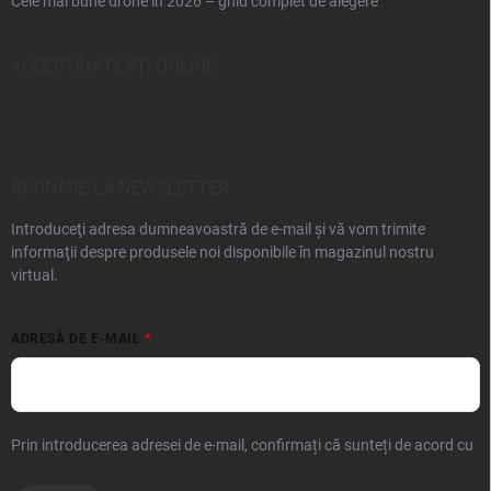
Cele mai bune drone în 2026 – ghid complet de alegere
ACCEPTĂM PLĂŢI ONLINE
ABONARE LA NEWSLETTER
Introduceţi adresa dumneavoastră de e-mail şi vă vom trimite
informaţii despre produsele noi disponibile în magazinul nostru
virtual.
ADRESĂ DE E-MAIL
Prin introducerea adresei de e-mail, confirmați că sunteți de acord cu
prelucrarea datelor cu caracter personal.