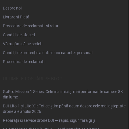
Despre noi
Livrare și Plată
Procedura de reclamații și retur
Condiții de afaceri
Vă rugăm să ne scrieți
Condiții de protecție a datelor cu caracter personal
Procedura de reclamații
ULTIMELE POSTĂRI PE BLOG
GoPro Mission 1 Series: Cele mai mici și mai performante camere 8K
din lume
DJI Lito 1 și Lito X1: Tot ce știm până acum despre cele mai așteptate
drone ale anului 2026
Reparații și service drone DJI — rapid, sigur, fără griji