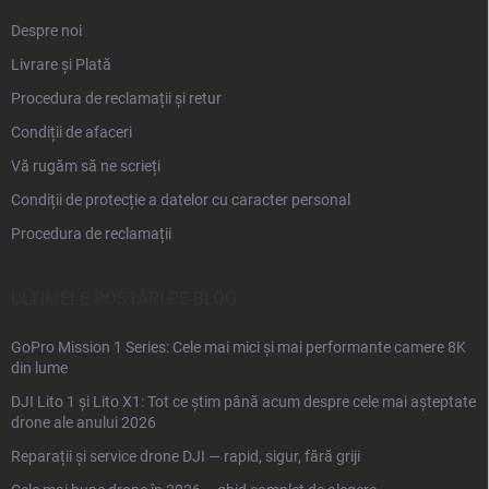
Despre noi
Livrare și Plată
Procedura de reclamații și retur
Condiții de afaceri
Vă rugăm să ne scrieți
Condiții de protecție a datelor cu caracter personal
Procedura de reclamații
ULTIMELE POSTĂRI PE BLOG
GoPro Mission 1 Series: Cele mai mici și mai performante camere 8K
din lume
DJI Lito 1 și Lito X1: Tot ce știm până acum despre cele mai așteptate
drone ale anului 2026
Reparații și service drone DJI — rapid, sigur, fără griji