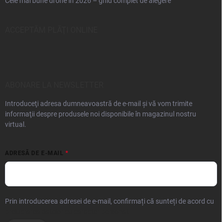
Cele mai bune drone în 2026 – ghid complet de alegere
ACCEPTĂM PLĂŢI ONLINE
ABONARE LA NEWSLETTER
Introduceţi adresa dumneavoastră de e-mail şi vă vom trimite
informaţii despre produsele noi disponibile în magazinul nostru
virtual.
ADRESĂ DE E-MAIL
Prin introducerea adresei de e-mail, confirmați că sunteți de acord cu
prelucrarea datelor cu caracter personal.