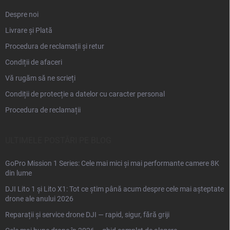
Despre noi
Livrare și Plată
Procedura de reclamații și retur
Condiții de afaceri
Vă rugăm să ne scrieți
Condiții de protecție a datelor cu caracter personal
Procedura de reclamații
ULTIMELE POSTĂRI PE BLOG
GoPro Mission 1 Series: Cele mai mici și mai performante camere 8K
din lume
DJI Lito 1 și Lito X1: Tot ce știm până acum despre cele mai așteptate
drone ale anului 2026
Reparații și service drone DJI — rapid, sigur, fără griji