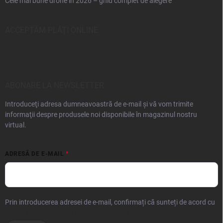
Cele mai bune drone în 2026 – ghid complet de alegere
ACCEPTĂM PLĂŢI ONLINE
ABONARE LA NEWSLETTER
Introduceţi adresa dumneavoastră de e-mail şi vă vom trimite
informaţii despre produsele noi disponibile în magazinul nostru
virtual.
ADRESĂ DE E-MAIL
Prin introducerea adresei de e-mail, confirmați că sunteți de acord cu
prelucrarea datelor cu caracter personal.