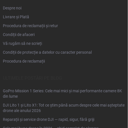
Despre noi
Livrare și Plată
Procedura de reclamații și retur
Condiții de afaceri
Vă rugăm să ne scrieți
Condiții de protecție a datelor cu caracter personal
Procedura de reclamații
ULTIMELE POSTĂRI PE BLOG
GoPro Mission 1 Series: Cele mai mici și mai performante camere 8K
din lume
DJI Lito 1 și Lito X1: Tot ce știm până acum despre cele mai așteptate
drone ale anului 2026
Reparații și service drone DJI — rapid, sigur, fără griji