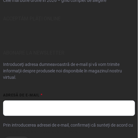
Cele mai bune drone în 2026 – ghid complet de alegere
ACCEPTĂM PLĂŢI ONLINE
ABONARE LA NEWSLETTER
Introduceţi adresa dumneavoastră de e-mail şi vă vom trimite
informaţii despre produsele noi disponibile în magazinul nostru
virtual.
ADRESĂ DE E-MAIL
Prin introducerea adresei de e-mail, confirmați că sunteți de acord cu
prelucrarea datelor cu caracter personal.