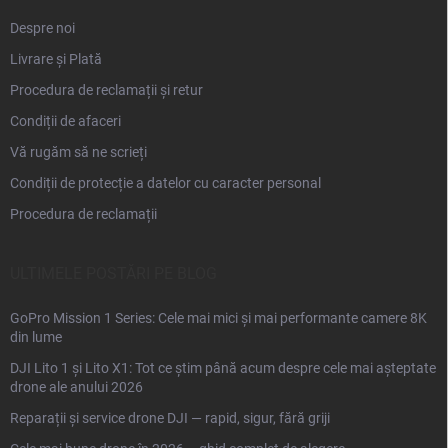
Despre noi
Livrare și Plată
Procedura de reclamații și retur
Condiții de afaceri
Vă rugăm să ne scrieți
Condiții de protecție a datelor cu caracter personal
Procedura de reclamații
ULTIMELE POSTĂRI PE BLOG
GoPro Mission 1 Series: Cele mai mici și mai performante camere 8K
din lume
DJI Lito 1 și Lito X1: Tot ce știm până acum despre cele mai așteptate
drone ale anului 2026
Reparații și service drone DJI — rapid, sigur, fără griji