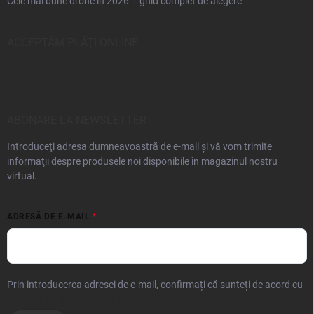
Cele mai bune drone în 2026 – ghid complet de alegere
ACCEPTĂM PLĂŢI ONLINE
ABONARE LA NEWSLETTER
Introduceţi adresa dumneavoastră de e-mail şi vă vom trimite
informaţii despre produsele noi disponibile în magazinul nostru
virtual.
ADRESĂ DE E-MAIL
Prin introducerea adresei de e-mail, confirmați că sunteți de acord cu
prelucrarea datelor cu caracter personal.