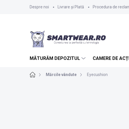
Treci
Despre noi
Livrare și Plată
Procedura de reclama
la
conținut
MĂTURĂM DEPOZITUL
CAMERE DE ACȚ
Acasă
Mărcile vândute
Eyecushion