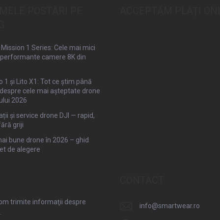
IMELE POSTĂRI PE
ACCEPTĂM PLĂŢI ON
G
Mission 1 Series: Cele mai mici
 performante camere 8K din
to 1 și Lito X1: Tot ce știm până
despre cele mai așteptate drone
ului 2026
ții și service drone DJI — rapid,
fără griji
ai bune drone în 2026 – ghid
et de alegere
CONTACT
om trimite informaţii despre
info
@
smartwear.ro
.