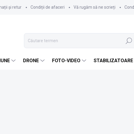
ții și retur
Condiții de afaceri
Vă rugăm să ne scrieți
Condi
Căuta
IUNE
DRONE
FOTO-VIDEO
STABILIZATOARE