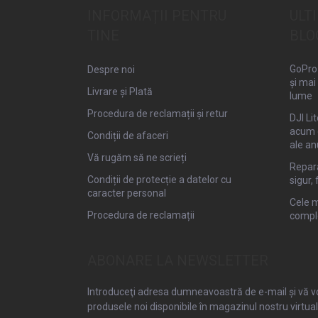
s
INFORMAȚII PENTRU
ULT
o
TINE
BLO
l
GoPro 
Despre noi
și mai
Livrare și Plată
lume
Procedura de reclamații și retur
DJI Li
acum 
Condiții de afaceri
ale an
Vă rugăm să ne scrieți
Repara
Condiții de protecție a datelor cu
sigur, 
caracter personal
Cele m
Procedura de reclamații
compl
ABONARE LA NEWSLETTER
Introduceţi adresa dumneavoastră de e-mail şi vă v
produsele noi disponibile în magazinul nostru virtual