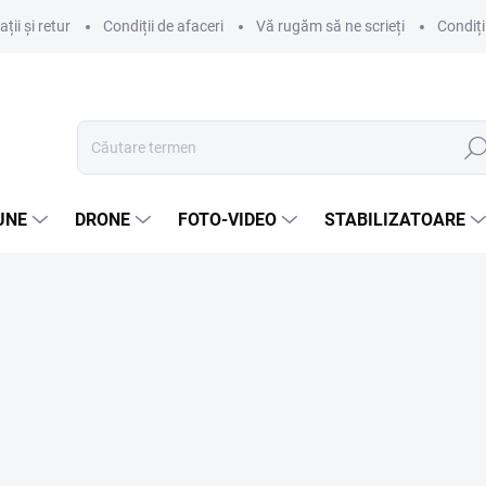
ii și retur
Condiții de afaceri
Vă rugăm să ne scrieți
Condiți
Căut
UNE
DRONE
FOTO-VIDEO
STABILIZATOARE