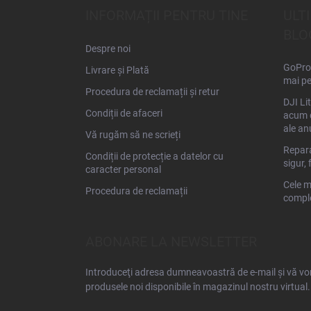
s
INFORMAȚII PENTRU TINE
ULT
o
BLO
l
Despre noi
GoPro 
Livrare și Plată
mai pe
Procedura de reclamații și retur
DJI Li
Condiții de afaceri
acum d
ale an
Vă rugăm să ne scrieți
Repara
Condiții de protecție a datelor cu
sigur, 
caracter personal
Cele m
Procedura de reclamații
comple
ABONARE LA NEWSLETTER
Introduceţi adresa dumneavoastră de e-mail şi vă vom
produsele noi disponibile în magazinul nostru virtual.