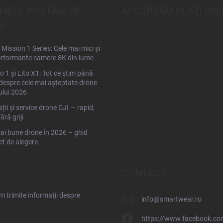
IMELE POSTĂRI PE
ACCEPTĂM PLĂŢI ONL
G
Mission 1 Series: Cele mai mici și
rformante camere 8K din lume
to 1 și Lito X1: Tot ce știm până
espre cele mai așteptate drone
ului 2026
ții și service drone DJI — rapid,
fără griji
ai bune drone în 2026 – ghid
t de alegere
CONTACT
 trimite informaţii despre
info
@
smartwear.ro
https://www.facebook.co