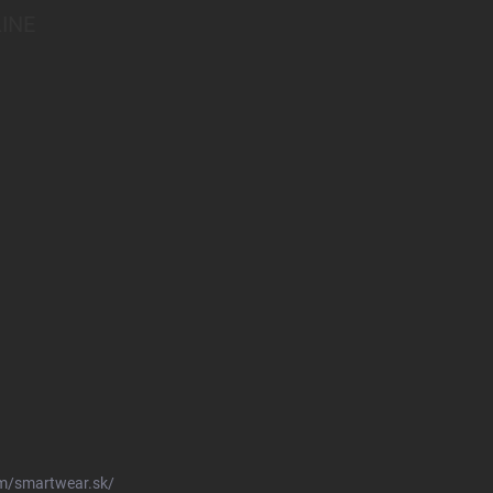
INE
m/smartwear.sk/