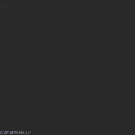
INE
m/smartwear.sk/