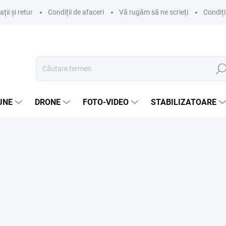
ii și retur
Condiții de afaceri
Vă rugăm să ne scrieți
Condiți
Căut
UNE
DRONE
FOTO-VIDEO
STABILIZATOARE