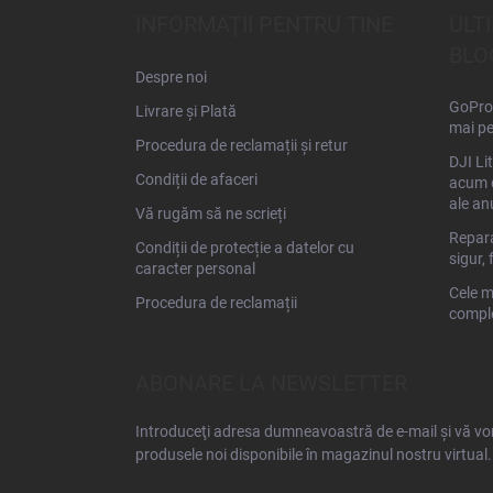
s
INFORMAȚII PENTRU TINE
ULT
o
BLO
l
Despre noi
GoPro 
Livrare și Plată
mai pe
Procedura de reclamații și retur
DJI Li
Condiții de afaceri
acum d
ale an
Vă rugăm să ne scrieți
Repara
Condiții de protecție a datelor cu
sigur, 
caracter personal
Cele m
Procedura de reclamații
comple
ABONARE LA NEWSLETTER
Introduceţi adresa dumneavoastră de e-mail şi vă vom
produsele noi disponibile în magazinul nostru virtual.