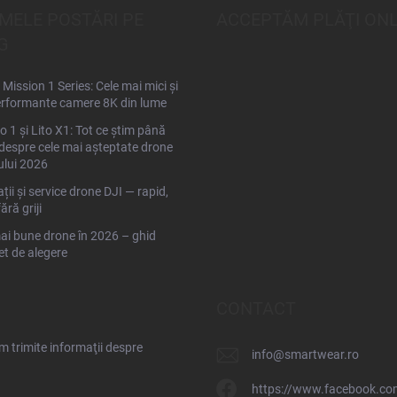
IMELE POSTĂRI PE
ACCEPTĂM PLĂŢI ONL
G
Mission 1 Series: Cele mai mici și
rformante camere 8K din lume
to 1 și Lito X1: Tot ce știm până
espre cele mai așteptate drone
ului 2026
ții și service drone DJI — rapid,
fără griji
ai bune drone în 2026 – ghid
t de alegere
CONTACT
 trimite informaţii despre
info
@
smartwear.ro
https://www.facebook.co