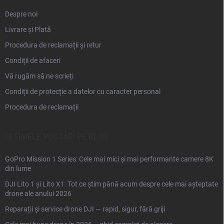
Despre noi
Livrare și Plată
Procedura de reclamații și retur
Condiții de afaceri
Vă rugăm să ne scrieți
Condiții de protecție a datelor cu caracter personal
Procedura de reclamații
ULTIMELE POSTĂRI PE BLOG
GoPro Mission 1 Series: Cele mai mici și mai performante camere 8K
din lume
DJI Lito 1 și Lito X1: Tot ce știm până acum despre cele mai așteptate
drone ale anului 2026
Reparații și service drone DJI — rapid, sigur, fără griji