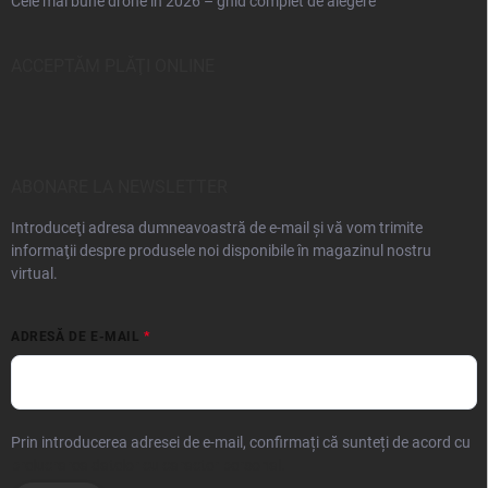
Cele mai bune drone în 2026 – ghid complet de alegere
ACCEPTĂM PLĂŢI ONLINE
ABONARE LA NEWSLETTER
Introduceţi adresa dumneavoastră de e-mail şi vă vom trimite
informaţii despre produsele noi disponibile în magazinul nostru
virtual.
ADRESĂ DE E-MAIL
Prin introducerea adresei de e-mail, confirmați că sunteți de acord cu
prelucrarea datelor cu caracter personal.