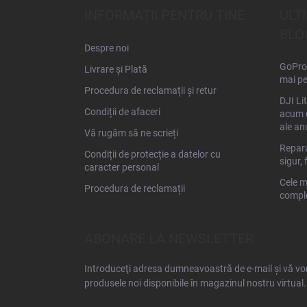
s
INFORMAȚII PENTRU TINE
ULT
o
BLO
l
Despre noi
GoPro 
Livrare și Plată
mai pe
Procedura de reclamații și retur
DJI Li
Condiții de afaceri
acum d
ale an
Vă rugăm să ne scrieți
Repara
Condiții de protecție a datelor cu
sigur, 
caracter personal
Cele m
Procedura de reclamații
comple
ABONARE LA NEWSLETTER
Introduceţi adresa dumneavoastră de e-mail şi vă vom
produsele noi disponibile în magazinul nostru virtual.