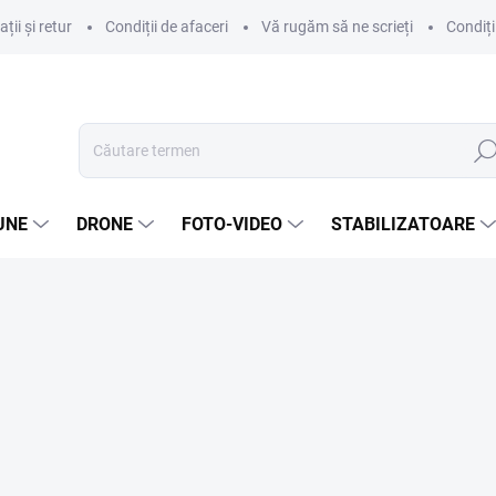
ii și retur
Condiții de afaceri
Vă rugăm să ne scrieți
Condiți
Căut
UNE
DRONE
FOTO-VIDEO
STABILIZATOARE