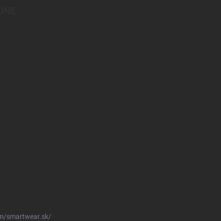
INE
m/smartwear.sk/