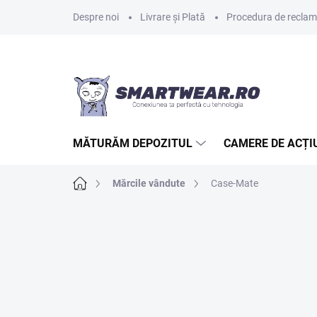
Treci
Despre noi
Livrare și Plată
Procedura de reclamaț
la
conținut
MĂTURĂM DEPOZITUL
CAMERE DE ACȚI
Acasă
Mărcile vândute
Case-Mate