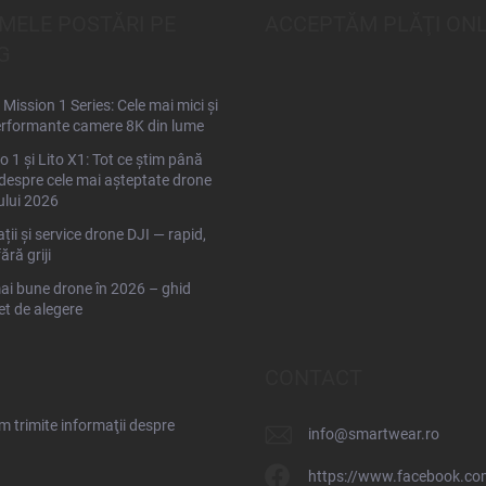
IMELE POSTĂRI PE
ACCEPTĂM PLĂŢI ONL
G
Mission 1 Series: Cele mai mici și
rformante camere 8K din lume
to 1 și Lito X1: Tot ce știm până
espre cele mai așteptate drone
ului 2026
ții și service drone DJI — rapid,
fără griji
ai bune drone în 2026 – ghid
t de alegere
CONTACT
 trimite informaţii despre
info
@
smartwear.ro
https://www.facebook.co