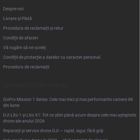
Despre noi
Livrare și Plată
Procedura de reclamații și retur
Condiții de afaceri
Vă rugăm să ne scrieți
Condiții de protecție a datelor cu caracter personal
Procedura de reclamații
ULTIMELE POSTĂRI PE BLOG
GoPro Mission 1 Series: Cele mai mici și mai performante camere 8K
din lume
DJI Lito 1 și Lito X1: Tot ce știm până acum despre cele mai așteptate
drone ale anului 2026
Reparații și service drone DJI — rapid, sigur, fără griji