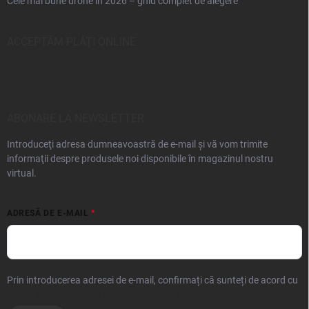
Cele mai bune drone în 2026 – ghid complet de alegere
ACCEPTĂM PLĂŢI ONLINE
ABONARE LA NEWSLETTER
Introduceţi adresa dumneavoastră de e-mail şi vă vom trimite
informaţii despre produsele noi disponibile în magazinul nostru
virtual.
ADRESĂ DE E-MAIL
Prin introducerea adresei de e-mail, confirmați că sunteți de acord cu
prelucrarea datelor cu caracter personal.