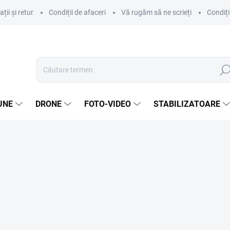
ii și retur
Condiții de afaceri
Vă rugăm să ne scrieți
Condiți
Căut
UNE
DRONE
FOTO-VIDEO
STABILIZATOARE