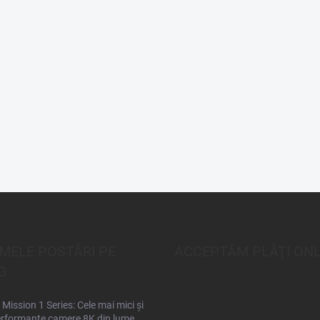
IMELE POSTĂRI PE
ACCEPTĂM PLĂŢI ONL
G
Mission 1 Series: Cele mai mici și
rformante camere 8K din lume