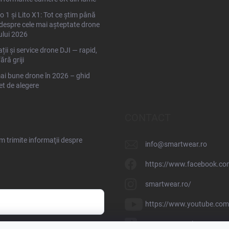
to 1 și Lito X1: Tot ce știm până
espre cele mai așteptate drone
ului 2026
ții și service drone DJI — rapid,
fără griji
ai bune drone în 2026 – ghid
t de alegere
CONTACT
 trimite informaţii despre
info
@
smartwear.ro
https://www.facebook.co
smartwear.ro/
https://www.youtube.c
@smartwear.sk