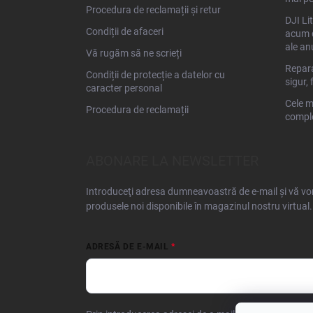
Procedura de reclamații și retur
DJI Li
Condiții de afaceri
acum d
ale an
Vă rugăm să ne scrieți
Repara
Condiții de protecție a datelor cu
sigur, 
caracter personal
Cele m
Procedura de reclamații
comple
ABONARE LA NEWSLETTER
Introduceţi adresa dumneavoastră de e-mail şi vă vom
produsele noi disponibile în magazinul nostru virtual.
ADRESĂ DE E-MAIL