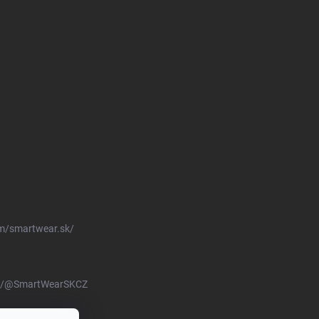
m/smartwear.sk/
om/@SmartWearSKCZ