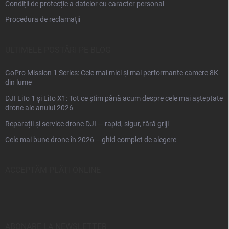
Condiții de protecție a datelor cu caracter personal
Procedura de reclamații
ULTIMELE POSTĂRI PE BLOG
GoPro Mission 1 Series: Cele mai mici și mai performante camere 8K
din lume
DJI Lito 1 și Lito X1: Tot ce știm până acum despre cele mai așteptate
drone ale anului 2026
Reparații și service drone DJI — rapid, sigur, fără griji
Cele mai bune drone în 2026 – ghid complet de alegere
ACCEPTĂM PLĂŢI ONLINE
ABONARE LA NEWSLETTER