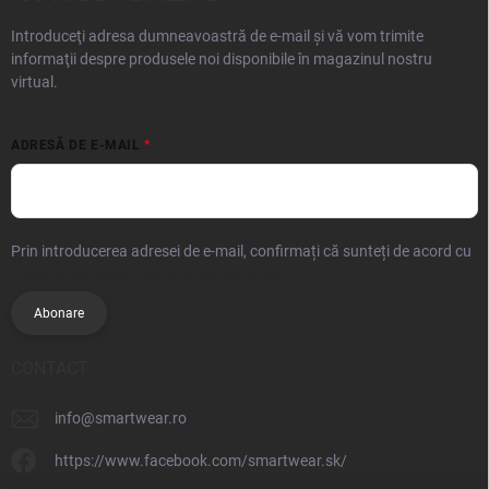
Introduceţi adresa dumneavoastră de e-mail şi vă vom trimite
informaţii despre produsele noi disponibile în magazinul nostru
virtual.
ADRESĂ DE E-MAIL
Prin introducerea adresei de e-mail, confirmați că sunteți de acord cu
prelucrarea datelor cu caracter personal.
Abonare
CONTACT
info
@
smartwear.ro
https://www.facebook.com/smartwear.sk/