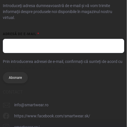
Introduceţi adresa dumneavoastră de e-mail şi vă vom trimite
informaţii despre produsele noi disponibile în magazinul nostru
virtual.
ADRESĂ DE E-MAIL
Prin introducerea adresei de e-mail, confirmați că sunteți de acord cu
prelucrarea datelor cu caracter personal.
Abonare
CONTACT
info
@
smartwear.ro
https://www.facebook.com/smartwear.sk/