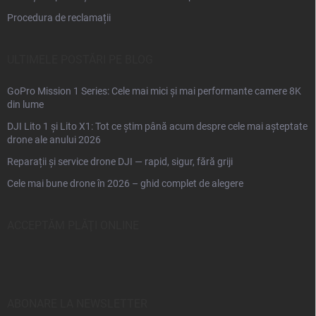
Procedura de reclamații
ULTIMELE POSTĂRI PE BLOG
GoPro Mission 1 Series: Cele mai mici și mai performante camere 8K
din lume
DJI Lito 1 și Lito X1: Tot ce știm până acum despre cele mai așteptate
drone ale anului 2026
Reparații și service drone DJI — rapid, sigur, fără griji
Cele mai bune drone în 2026 – ghid complet de alegere
ACCEPTĂM PLĂŢI ONLINE
ABONARE LA NEWSLETTER