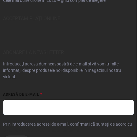
Cele mai bune drone în 2026 – ghid complet de alegere
ACCEPTĂM PLĂŢI ONLINE
ABONARE LA NEWSLETTER
Introduceţi adresa dumneavoastră de e-mail şi vă vom trimite
informaţii despre produsele noi disponibile în magazinul nostru
virtual.
ADRESĂ DE E-MAIL
Prin introducerea adresei de e-mail, confirmați că sunteți de acord cu
prelucrarea datelor cu caracter personal.