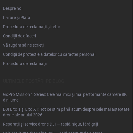
Despre noi
Livrare și Plată
Procedura de reclamații și retur
Condiții de afaceri
Vă rugăm să ne scrieți
Condiții de protecție a datelor cu caracter personal
Procedura de reclamații
ULTIMELE POSTĂRI PE BLOG
GoPro Mission 1 Series: Cele mai mici și mai performante camere 8K
din lume
DJI Lito 1 și Lito X1: Tot ce știm până acum despre cele mai așteptate
drone ale anului 2026
Reparații și service drone DJI — rapid, sigur, fără griji