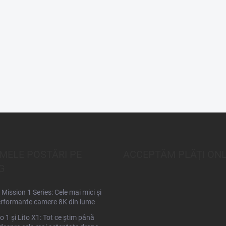
IMELE POSTĂRI PE
ACCEPTĂM PLĂŢI ONL
G
Mission 1 Series: Cele mai mici și
rformante camere 8K din lume
to 1 și Lito X1: Tot ce știm până