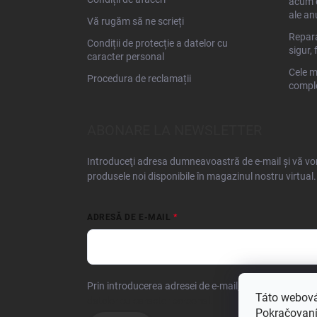
acum d
ale an
Vă rugăm să ne scrieți
Repara
Condiții de protecție a datelor cu
sigur, 
caracter personal
Cele m
Procedura de reclamații
comple
ABONARE LA NEWSLETTER
Introduceţi adresa dumneavoastră de e-mail şi vă vom
produsele noi disponibile în magazinul nostru virtual.
ADRESĂ DE E-MAIL
Prin introducerea adresei de e-mail, confirmați că su
Táto webová
datelor cu caracter personal.
Pokračovaním