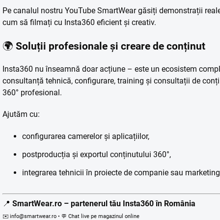
Pe canalul nostru YouTube SmartWear găsiți demonstrații reale,
cum să filmați cu Insta360 eficient și creativ.
🌍
Soluții profesionale și creare de conținut
Insta360 nu înseamnă doar acțiune – este un ecosistem comple
consultanță tehnică, configurare, training și consultații de con
360° profesional.
Ajutăm cu:
configurarea camerelor și aplicațiilor,
postproducția și exportul conținutului 360°,
integrarea tehnicii în proiecte de companie sau marketing
📍
SmartWear.ro – partenerul tău Insta360 în România
✉️ info@smartwear.ro • 💬 Chat live pe magazinul online