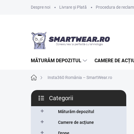
Treci
Despre noi
Livrare și Plată
Procedura de reclamaț
la
conținut
MĂTURĂM DEPOZITUL
CAMERE DE ACȚI
Acasă
Insta360 România – SmartWear.ro
B
Categorii
a
Sari
r
peste
ă
Măturăm depozitul
categorii
l
Camere de acțiune
a
t
Drone