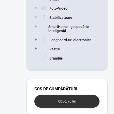
e
Foto-Video
r
a
Stabilizatoare
l
ă
SmartHome - gospodărie
inteligentă
Longboard-uri electronice
Restul
Branduri
COŞ DE CUMPĂRĂTURI
0
buc. /
0 lei