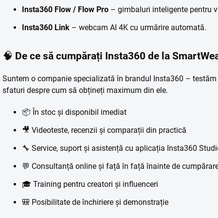
Insta360 Flow / Flow Pro
– gimbaluri inteligente pentru vi
Insta360 Link
– webcam AI 4K cu urmărire automată.
🧠
De ce să cumpărați Insta360 de la SmartWea
Suntem o companie specializată în brandul Insta360 – testăm p
sfaturi despre cum să obțineți maximum din ele.
📦 În stoc și disponibil imediat
🎥 Videoteste, recenzii și comparații din practică
🔧 Service, suport și asistență cu aplicația Insta360 Stud
💬 Consultanță online și față în față înainte de cumpărar
🎓 Training pentru creatori și influenceri
🎒 Posibilitate de închiriere și demonstrație