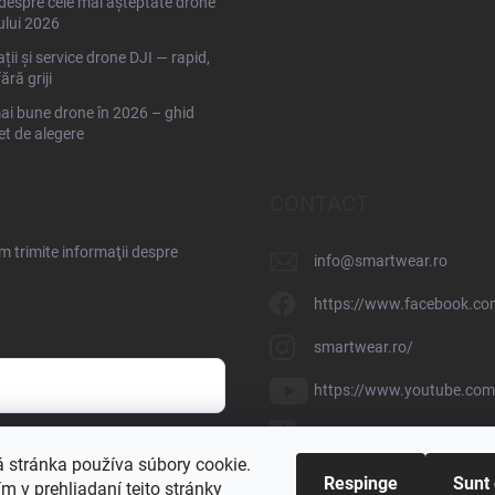
espre cele mai așteptate drone
ului 2026
ții și service drone DJI — rapid,
fără griji
ai bune drone în 2026 – ghid
t de alegere
CONTACT
 trimite informaţii despre
info
@
smartwear.ro
https://www.facebook.co
smartwear.ro/
https://www.youtube.c
@smartwear.sk
nteți de acord cu
prelucrarea
 stránka používa súbory cookie.
Respinge
Sunt
 v prehliadaní tejto stránky