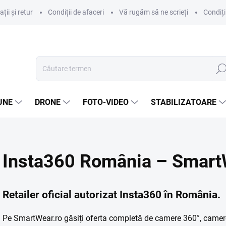
ii și retur
Condiții de afaceri
Vă rugăm să ne scrieți
Condiți
Căut
UNE
DRONE
FOTO-VIDEO
STABILIZATOARE
Insta360 România – Smart
Retailer oficial autorizat Insta360 în România.
Pe SmartWear.ro găsiți oferta completă de camere 360°, camere