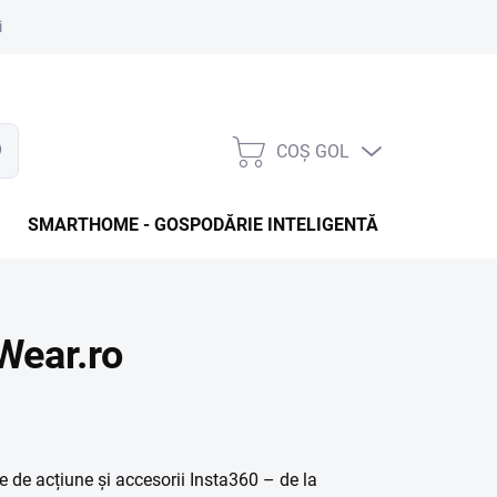
i de protecție a datelor cu caracter personal
Procedura de reclamații
COŞ GOL
are
COŞ
DE
CUMPĂRĂTURI
SMARTHOME - GOSPODĂRIE INTELIGENTĂ
LONGBO
Wear.ro
 de acțiune și accesorii Insta360 – de la