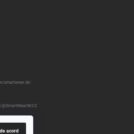
m/smartwear.sk/
om/@SmartWearSKCZ
 de acord