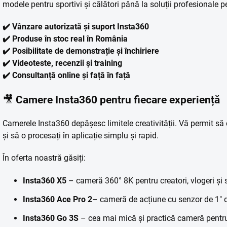
modele pentru sportivi și călători până la soluții profesionale p
✔️ Vânzare autorizată și suport Insta360
✔️ Produse în stoc real în România
✔️ Posibilitate de demonstrație și închiriere
✔️ Videoteste, recenzii și training
✔️ Consultanță online și față în față
🎥
Camere Insta360 pentru fiecare experiență
Camerele Insta360 depășesc limitele creativității. Vă permit să c
și să o procesați în aplicație simplu și rapid.
În oferta noastră găsiți:
Insta360 X5
– cameră 360° 8K pentru creatori, vlogeri și s
Insta360 Ace Pro 2
– cameră de acțiune cu senzor de 1" d
Insta360 Go 3S
– cea mai mică și practică cameră pentru