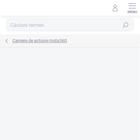
Treci
la
conținut
Căutare
Camere de acțiune Insta360