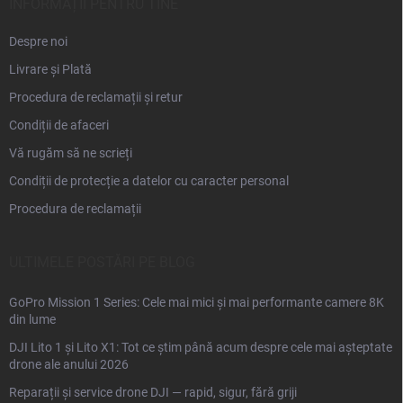
l
INFORMAȚII PENTRU TINE
Despre noi
Livrare și Plată
Procedura de reclamații și retur
Condiții de afaceri
Vă rugăm să ne scrieți
Condiții de protecție a datelor cu caracter personal
Procedura de reclamații
ULTIMELE POSTĂRI PE BLOG
GoPro Mission 1 Series: Cele mai mici și mai performante camere 8K
din lume
DJI Lito 1 și Lito X1: Tot ce știm până acum despre cele mai așteptate
drone ale anului 2026
Reparații și service drone DJI — rapid, sigur, fără griji