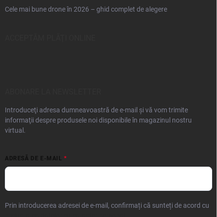
Cele mai bune drone în 2026 – ghid complet de alegere
ACCEPTĂM PLĂŢI ONLINE
ABONARE LA NEWSLETTER
Introduceţi adresa dumneavoastră de e-mail şi vă vom trimite
informaţii despre produsele noi disponibile în magazinul nostru
virtual.
ADRESĂ DE E-MAIL
Prin introducerea adresei de e-mail, confirmați că sunteți de acord cu
prelucrarea datelor cu caracter personal.