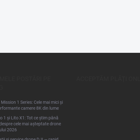
IMELE POSTĂRI PE
ACCEPTĂM PLĂŢI ONL
G
Mission 1 Series: Cele mai mici și
rformante camere 8K din lume
to 1 și Lito X1: Tot ce știm până
espre cele mai așteptate drone
ului 2026
ții și service drone DJI — rapid,