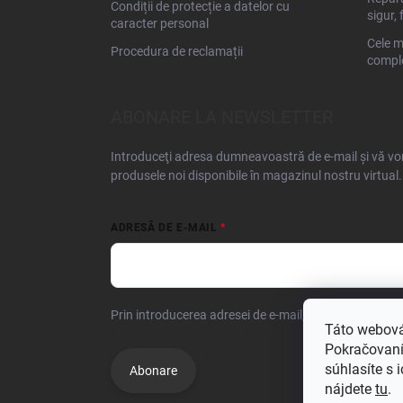
Condiții de protecție a datelor cu
sigur, 
caracter personal
Cele m
Procedura de reclamații
comple
ABONARE LA NEWSLETTER
Introduceţi adresa dumneavoastră de e-mail şi vă vom
produsele noi disponibile în magazinul nostru virtual.
ADRESĂ DE E-MAIL
Prin introducerea adresei de e-mail, confirmați că su
Táto webová
datelor cu caracter personal.
Pokračovaním
súhlasíte s 
Abonare
nájdete
tu
.