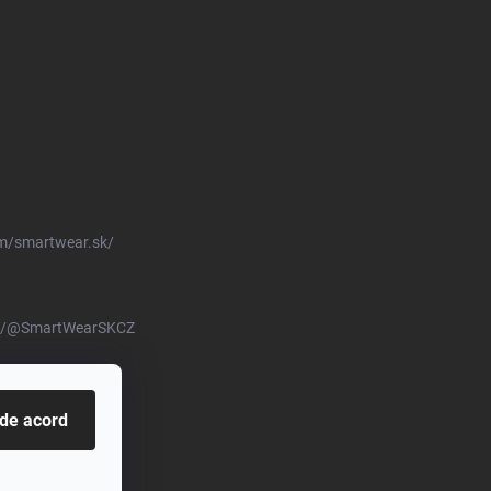
m/smartwear.sk/
om/@SmartWearSKCZ
 de acord