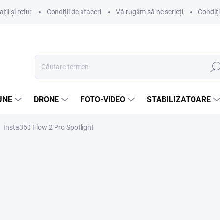
ii și retur
Condiții de afaceri
Vă rugăm să ne scrieți
Condiți
Căut
UNE
DRONE
FOTO-VIDEO
STABILIZATOARE
Insta360 Flow 2 Pro Spotlight