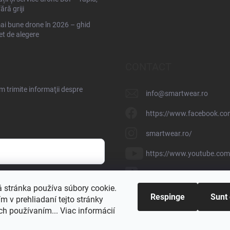
fără griji
ai bune drone în 2026 – ghid
t de alegere
CONTACT
 trimite informaţii despre
info
@
smartwear.ro
https://www.facebook.co
smartwear.ro/
https://www.youtube.c
@smartwear.sk
nteți de acord cu
prelucrarea
 stránka používa súbory cookie.
Respinge
Sunt
 v prehliadaní tejto stránky
ich používaním... Viac informácií