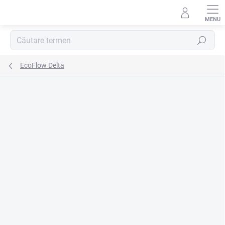
Treci
la
conținut
Căutare
EcoFlow Delta