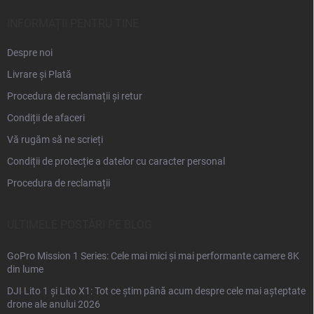
o
l
INFORMAȚII PENTRU TINE
Despre noi
Livrare și Plată
Procedura de reclamații și retur
Condiții de afaceri
Vă rugăm să ne scrieți
Condiții de protecție a datelor cu caracter personal
Procedura de reclamații
ULTIMELE POSTĂRI PE BLOG
GoPro Mission 1 Series: Cele mai mici și mai performante camere 8K
din lume
DJI Lito 1 și Lito X1: Tot ce știm până acum despre cele mai așteptate
drone ale anului 2026