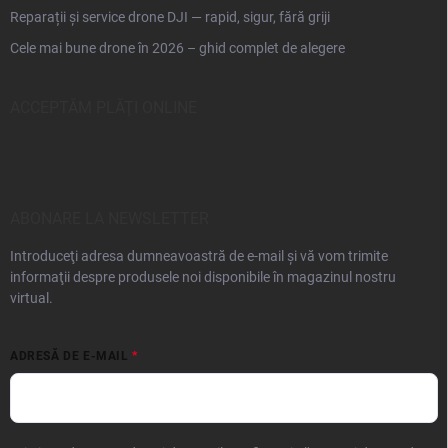
Reparații și service drone DJI — rapid, sigur, fără griji
Cele mai bune drone în 2026 – ghid complet de alegere
ACCEPTĂM PLĂŢI ONLINE
ABONARE LA NEWSLETTER
Introduceţi adresa dumneavoastră de e-mail şi vă vom trimite
informaţii despre produsele noi disponibile în magazinul nostru
virtual.
ADRESĂ DE E-MAIL