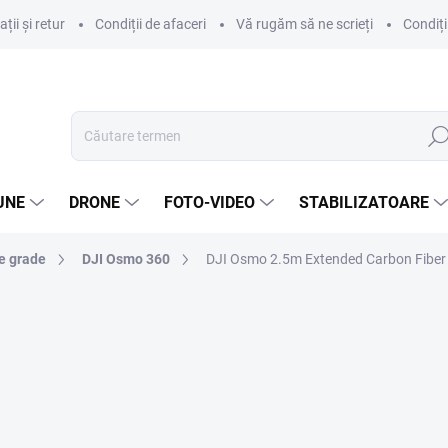
ii și retur
Condiții de afaceri
Vă rugăm să ne scrieți
Condiți
Căut
UNE
DRONE
FOTO-VIDEO
STABILIZATOARE
e grade
DJI Osmo 360
DJI Osmo 2.5m Extended Carbon Fiber S