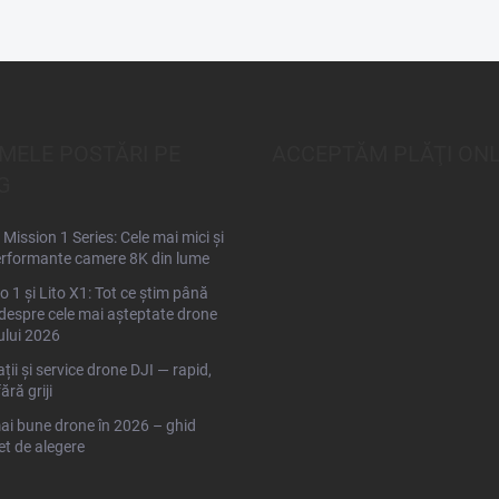
IMELE POSTĂRI PE
ACCEPTĂM PLĂŢI ONL
G
Mission 1 Series: Cele mai mici și
rformante camere 8K din lume
to 1 și Lito X1: Tot ce știm până
espre cele mai așteptate drone
ului 2026
ții și service drone DJI — rapid,
fără griji
ai bune drone în 2026 – ghid
t de alegere