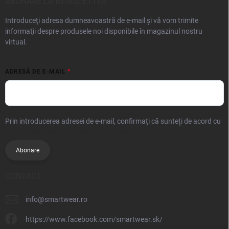
ABONARE LA NEWSLETTER
Introduceţi adresa dumneavoastră de e-mail şi vă vom trimite
informaţii despre produsele noi disponibile în magazinul nostru
virtual.
ADRESĂ DE E-MAIL
Prin introducerea adresei de e-mail, confirmați că sunteți de acord cu
prelucrarea datelor cu caracter personal.
Abonare
CONTACT
info
@
smartwear.ro
https://www.facebook.com/smartwear.sk/