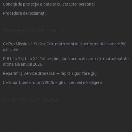
Condiții de protecție a datelor cu caracter personal
Procedura de reclamații
ULTIMELE POSTĂRI PE BLOG
GoPro Mission 1 Series: Cele mai mici și mai performante camere 8K
din lume
DJI Lito 1 și Lito X1: Tot ce știm până acum despre cele mai așteptate
drone ale anului 2026
Reparații și service drone DJI — rapid, sigur, fără griji
Cele mai bune drone în 2026 – ghid complet de alegere
ACCEPTĂM PLĂŢI ONLINE