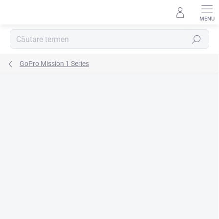
Treci
la
conținut
Căutare
GoPro Mission 1 Series