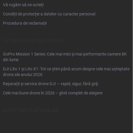
Vă rugăm să ne scrieți
Condiții de protecție a datelor cu caracter personal
Procedura de reclamații
ULTIMELE POSTĂRI PE BLOG
GoPro Mission 1 Series: Cele mai mici și mai performante camere 8K
din lume
DJI Lito 1 și Lito X1: Tot ce știm până acum despre cele mai așteptate
drone ale anului 2026
Reparații și service drone DJI — rapid, sigur, fără griji
Cele mai bune drone în 2026 – ghid complet de alegere
ACCEPTĂM PLĂŢI ONLINE