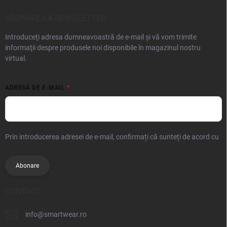
ABONARE LA NEWSLETTER
Introduceţi adresa dumneavoastră de e-mail şi vă vom trimite
informaţii despre produsele noi disponibile în magazinul nostru
virtual.
ADRESĂ DE E-MAIL
Prin introducerea adresei de e-mail, confirmați că sunteți de acord cu
prelucrarea datelor cu caracter personal.
Abonare
CONTACT
info
@
smartwear.ro